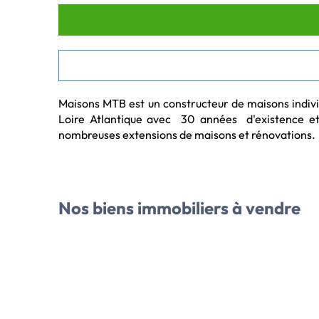
Maisons MTB est un constructeur de maisons individ
Loire Atlantique avec  30 années  d'existence et
nombreuses extensions de maisons et rénovations.
Votre constructeur immobilier Vitré :
Maisons MTB, vous propose sa sélection d'annonces
Nos biens immobiliers
à vendre