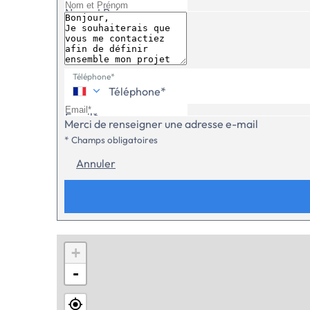
que le plancher chauffant, peuvent également être intégr
Nom et Prénom
conçue par un constructeur de renom. Contactez-nous dès auj
Téléphone*
Email*
Merci de renseigner une adresse e-mail
* Champs obligatoires
Annuler
+
-