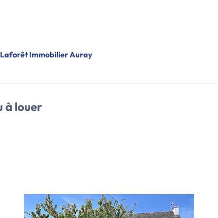
ion d'annonces immobilières à Auray et alentours.
Laforêt Immobilier Auray
 à louer