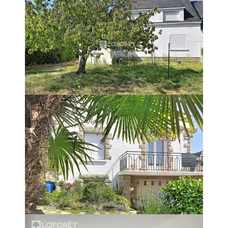
entre Auray et Ploemel , les commodités à deux minutes, centres commerciau
e salle de bains, une buanderie et une pièce dressing/grenier. Un garage ains