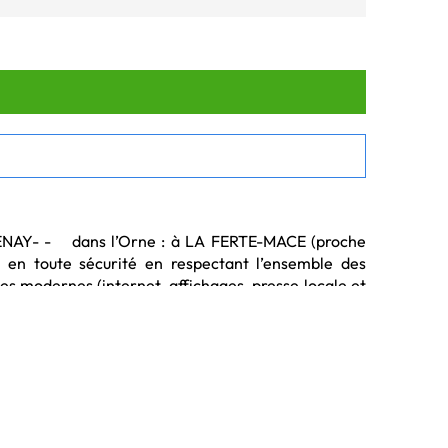
en toute sécurité en respectant l’ensemble des 
 modernes (internet, affichages, presse locale et 
iter ou investir. Nous vous proposons également 