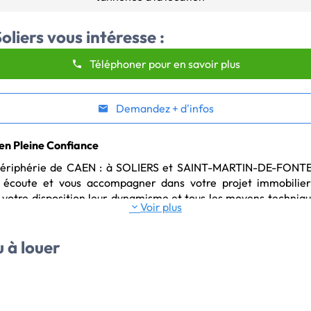
oliers
vous intéresse :
Téléphoner pour en savoir plus
Demandez + d'infos
 en Pleine Confiance
e écoute et vous accompagner dans votre projet immobilier 
otre disposition leur dynamisme et tous les moyens techniques
Voir plus
 maison, un appartement, un terrain, que ce soit pour hab
ien immobilier sous 48 heures.
 à louer
onces immobilières à Soliers et alentours.