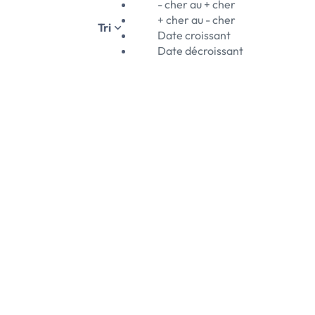
- cher au + cher
+ cher au - cher
Tri
Date croissant
Date décroissant
06/08/2026
lme à seulement 5 mn du périphérique. En excellent état,