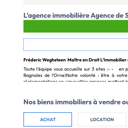
L'agence immobilière
Agence de S
Fréderic Weghsteen  Maître en Droit L’Immobilier
Toute l’équipe vous accueille sur 3 sites :- -	en périphérie de CAEN : à SOLIERS et SAINT-MARTIN-DE-FONTENAY- -	dans l’Orne : à LA FERTE-MACE (proche 
Bagnoles de l’Orne)Notre volonté : être à votr
réglementations en vigueurNos agences mettent à v
régionale ) pour bien VENDRE, bien ACHETER, une
L’ESTIMATION GRATUITE ET RIGOUREUSE de votre b
Nos biens immobiliers
à vendre ou
Votre agence immobilière Soliers :
Agence de Soliers, vous propose sa sélection d'ann
ACHAT
LOCATION