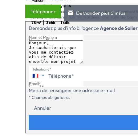
maison
Cormelles-le-Royal 14
Téléphoner
Idéal première acquisition ou pour faire un investissement
Demander plus d'infos
jardin, 3 chambres non mansardées, une salle de bain
REDUITSClasse énergie : non soumis.LA PLAINE IMMOBILI
78 m²
3 chb
1 sdb
Demandez plus d'info à l'agence
Agence de Solier
Nom et Prénom
Téléphone*
Email*
Merci de renseigner une adresse e-mail
* Champs obligatoires
Annuler