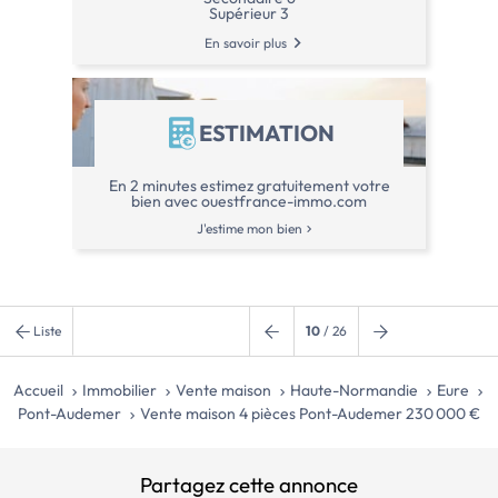
d'agence à la charg
Supérieur 3
présentation d'une 
En savoir plus
cours de validité se
conformément à l'ar
monétaire et financ
sur les risques auxq
ESTIMATION
y compris l'obligati
débroussaillement, s
site Géorisques :
En 2 minutes estimez gratuitement votre
http://www.georisq
bien avec ouestfrance-immo.com
présente annonce […] Voir l’annonce
J'estime mon bien
immobilière >>
Liste
10
/ 26
Accueil
Immobilier
Vente maison
Haute-Normandie
Eure
Pont-Audemer
Vente maison 4 pièces Pont-Audemer 230 000 €
Partagez cette annonce