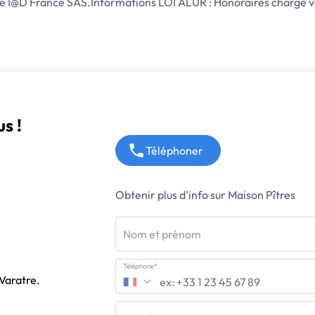
té I@D France SAS.Informations LOI ALUR : Honoraires charg
s !
Téléphoner
Obtenir plus d'info sur Maison Pîtres
Nom et prénom
Téléphone*
 Varatre.