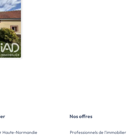
propose :
ans vis-
ine de
 vie
uisine
ier
Nos offres
e bains
 une
WC
er Haute-Normandie
Professionnels de l'immobilier
ec point