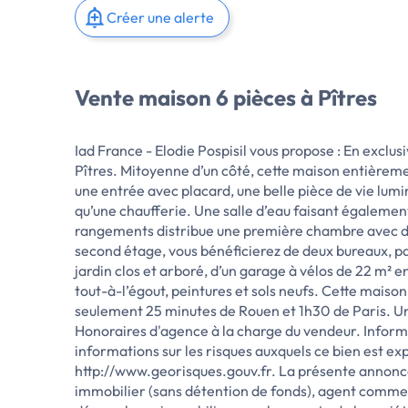
Créer une alerte
Vente maison 6 pièces à Pîtres
Iad France - Elodie Pospisil vous propose : En excl
Pîtres. Mitoyenne d’un côté, cette maison entièreme
une entrée avec placard, une belle pièce de vie lum
qu’une chaufferie. Une salle d’eau faisant égalemen
rangements distribue une première chambre avec dre
second étage, vous bénéficierez de deux bureaux, par
jardin clos et arboré, d’un garage à vélos de 22 m² en
tout-à-l’égout, peintures et sols neufs. Cette mais
seulement 25 minutes de Rouen et 1h30 de Paris. Une 
Honoraires d'agence à la charge du vendeur. Informa
informations sur les risques auxquels ce bien est exp
http://www.georisques.gouv.fr. La présente annonce
immobilier (sans détention de fonds), agent commer