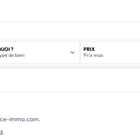
UOI ?
PRIX
rance-immo.com.
es