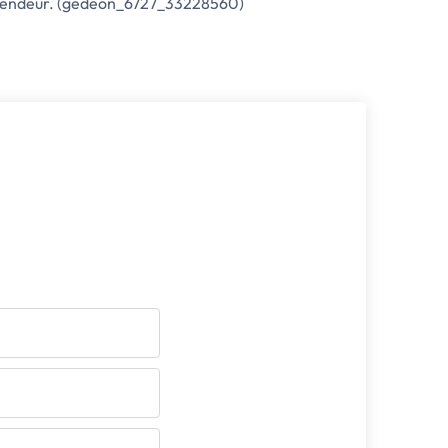
e vendeur. (gedeon_6727_33228560)