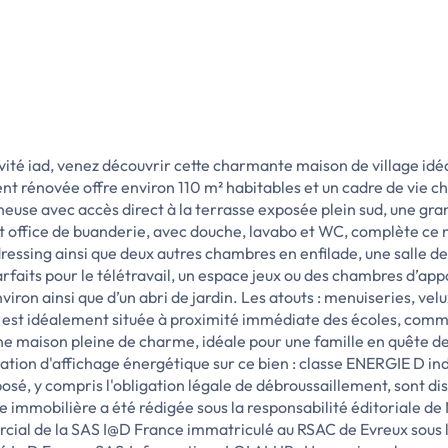
usivité iad, venez découvrir cette charmante maison de village 
nt rénovée offre environ 110 m² habitables et un cadre de vie c
ineuse avec accès direct à la terrasse exposée plein sud, une g
t office de buanderie, avec douche, lavabo et WC, complète ce 
ssing ainsi que deux autres chambres en enfilade, une salle de 
faits pour le télétravail, un espace jeux ou des chambres d’appoi
viron ainsi que d’un abri de jardin. Les atouts : menuiseries, vel
on est idéalement située à proximité immédiate des écoles, comm
maison pleine de charme, idéale pour une famille en quête de co
tion d'affichage énergétique sur ce bien : classe ENERGIE D ind
osé, y compris l'obligation légale de débroussaillement, sont dis
 immobilière a été rédigée sous la responsabilité éditoriale d
cial de la SAS I@D France immatriculé au RSAC de Evreux sous l