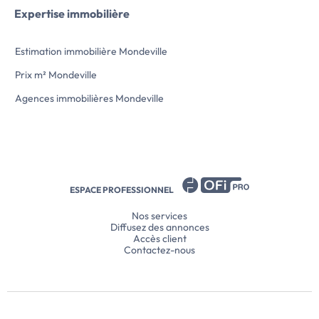
potentiel d'aménagement
Expertise immobilière
complémentaire.
A l'extérieur, le jardin clos de murs dispose
d'une […] Voir l’annonce immobilière >>
Estimation immobilière Mondeville
Prix m² Mondeville
Agences immobilières Mondeville
ESPACE PROFESSIONNEL
Nos services
Diffusez des annonces
Accès client
Contactez-nous