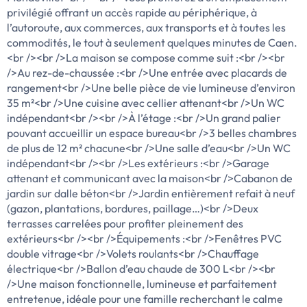
privilégié offrant un accès rapide au périphérique, à
l’autoroute, aux commerces, aux transports et à toutes les
commodités, le tout à seulement quelques minutes de Caen.
<br /><br />La maison se compose comme suit :<br /><br
/>Au rez-de-chaussée :<br />Une entrée avec placards de
rangement<br />Une belle pièce de vie lumineuse d’environ
35 m²<br />Une cuisine avec cellier attenant<br />Un WC
indépendant<br /><br />À l’étage :<br />Un grand palier
pouvant accueillir un espace bureau<br />3 belles chambres
de plus de 12 m² chacune<br />Une salle d’eau<br />Un WC
indépendant<br /><br />Les extérieurs :<br />Garage
attenant et communicant avec la maison<br />Cabanon de
jardin sur dalle béton<br />Jardin entièrement refait à neuf
(gazon, plantations, bordures, paillage…)<br />Deux
terrasses carrelées pour profiter pleinement des
extérieurs<br /><br />Équipements :<br />Fenêtres PVC
double vitrage<br />Volets roulants<br />Chauffage
électrique<br />Ballon d’eau chaude de 300 L<br /><br
/>Une maison fonctionnelle, lumineuse et parfaitement
entretenue, idéale pour une famille recherchant le calme