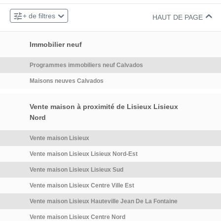
vous disposerez d'un GRAND
06 63 67 38 44
Contacter le vendeur par téléphone au :
+ de filtres
GARAGE qui pourrait être
HAUT DE PAGE
05 32 09 35 85
Contacter le vendeur par téléphone au :
aménagé en cour intérieure,
offrant une possibilité d'espace
Immobilier neuf
de détente supplémentaire
SANS VIS-A-VIS. À l'intérieur,
Programmes immobiliers neuf Calvados
la maison comprend une
Maisons neuves Calvados
entrée desservant un
séjour/salon SPACIEUX ET
LUMINEUX, une cuisine, un
Vente maison à proximité de Lisieux Lisieux
WC indépendant, ainsi qu'une
Nord
chaufferie ( possibilité d'accès
du futur PATIO). Le premier
Vente maison Lisieux
étage accueille 2 chambres,
Vente maison Lisieux Lisieux Nord-Est
une salle de bains ainsi qu' un
espace de rangement ( petit
Vente maison Lisieux Lisieux Sud
dressing). Le deuxième étage
Vente maison Lisieux Centre Ville Est
propose quant à lui, 2
chambres supplémentaires,
Vente maison Lisieux Hauteville Jean De La Fontaine
offrant ainsi des espaces de
Vente maison Lisieux Centre Nord