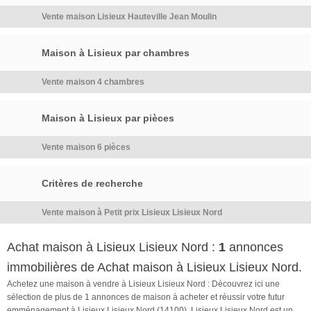
vie bien délimités pour toute la
Vente maison Lisieux Hauteville Jean Moulin
famille.DOUBLE VITRAGE
COMPLET, CHAUFFAGE
CENTRAL GAZ DE VILLE,
Maison à Lisieux par chambres
FIBRE...IDÉAL PRIMO-
ACCÈDANTS, OU
Vente maison 4 chambres
INVESTISSEUR. TRAVAUX
D'ESTHETIQUE INTERIEUR A
Maison à Lisieux par pièces
PREVOIRLes informations sur
les risques auxquels […] Voir
Vente maison 6 pièces
l’annonce immobilière >>
Critères de recherche
Vente maison à Petit prix Lisieux Lisieux Nord
Achat maison à Lisieux Lisieux Nord :
1
annonces
immobilières de Achat maison à Lisieux Lisieux Nord.
Achetez une maison à vendre à Lisieux Lisieux Nord : Découvrez ici une
sélection de plus de 1 annonces de maison à acheter et réussir votre futur
emménagement à Lisieux Lisieux Nord (14100). Lisieux Lisieux Nord est un