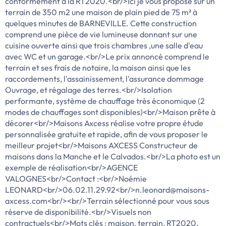
conformément à la RT2020.<br/>Ici je vous propose sur un
terrain de 350 m2 une maison de plain pied de 75 m² à
quelques minutes de BARNEVILLE. Cette construction
comprend une pièce de vie lumineuse donnant sur une
cuisine ouverte ainsi que trois chambres ,une salle d'eau
avec WC et un garage.<br/>Le prix annoncé comprend le
terrain et ses frais de notaire, la maison ainsi que les
raccordements, l'assainissement, l'assurance dommage
Ouvrage, et régalage des terres.<br/>Isolation
performante, système de chauffage très économique (2
modes de chauffages sont disponibles)<br/>Maison prête à
décorer<br/>Maisons Axcess réalise votre propre étude
personnalisée gratuite et rapide, afin de vous proposer le
meilleur projet<br/>Maisons AXCESS Constructeur de
maisons dans la Manche et le Calvados.<br/>La photo est un
exemple de réalisation<br/>AGENCE
VALOGNES<br/>Contact :<br/>Noémie
LEONARD<br/>06.02.11.29.92<br/>n.leonard@maisons-
axcess.com<br/><br/>Terrain sélectionné pour vous sous
réserve de disponibilité.<br/>Visuels non
contractuels<br/>Mots clés : maison, terrain, RT2020,