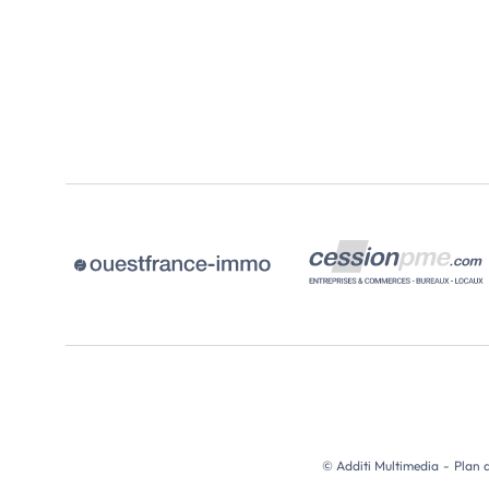
gardiennage à l'année.
En résidence secondaire ou inves
locatif, […] Voir l’annonce immob
© Additi Multimedia
-
Plan d