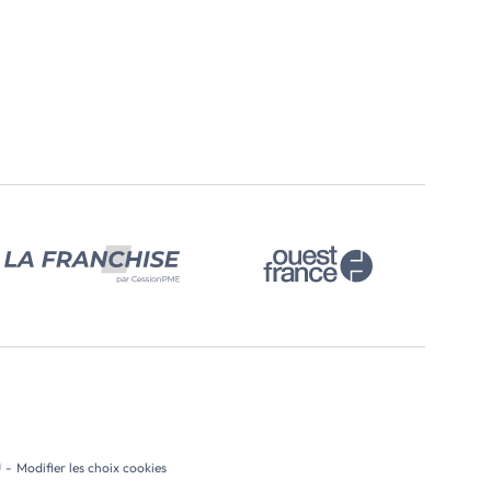
ulants électriques et conduit de
sécurisé à quelques mètres de la 
 existant.
du centre-ville.
ement tout à l'égout.
Les habitats garantissent une pa
nctionnelle, adaptée à une
intégration dans leur environne
Positionnés harmonieusement su
aitez plus d'information
parcelle, ils répondent aux critèr
ière
confort et d'isolation […] Voir l’annonce
immobilière >>
U
-
Modifier les choix cookies