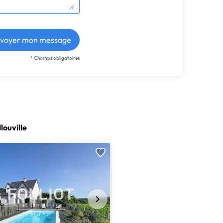
voyer mon message
* Champs obligatoires
louville
EXCLUSIVITÉ