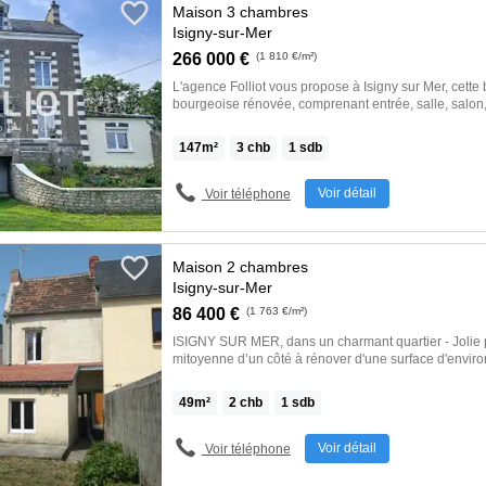
Maison 3 chambres
Isigny-sur-Mer
266 000 €
(1 810 €/m²)
L'agence Folliot vous propose à Isigny sur Mer, cette
bourgeoise rénovée, comprenant entrée, salle, salon,
chaussée, WC. Au premier étage, trois chambres, sall
aménageable au dessus. Sous-sol complet Toiture en 
147
m²
3
chb
1
sdb
fenêtres en double vitrage, pompe à chaleur, micro s
de 3800 m2 avec une grande dépendance Accès faci
Marais du Cotentin, à Carentan, Isigny sur mer et B
Voir détail
Voir téléphone
anciens ont été préservés : sols, cheminée, escalier, perron. Les
informations sur les risques auxquels ce bien est ex
immobilière >>
Maison 2 chambres
Isigny-sur-Mer
86 400 €
(1 763 €/m²)
ISIGNY SUR MER, dans un charmant quartier - Jolie p
mitoyenne d’un côté à rénover d'une surface d'enviro
comprenant : Une entrée sur un coin cuisine / séjou
(sol parquet). A l’étage : une chambre avec une salle
49
m²
2
chb
1
sdb
Grenier aménageable au-dessus. Cour à l’avant et jard
dépendance au fond du jardin. Idéal primo-accédants
maison de vacances. * Surfaces mentionnées non ga
Voir détail
Voir téléphone
sont à la charge de l'acquéreur Référence du bien : 
du diagnostic: 05/05/2026 Montant estimé de dépens