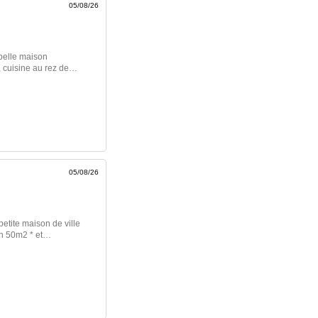
05/08/26
 belle maison
 cuisine au rez de
e de bains. Grenier
excellent état,
tation Terrain paysager
le à la RN13, aux
ayeux Certains éléments
posé […] Voir l’annonce
05/08/26
etite maison de ville
n 50m2 * et
r, une grande chambre
 de bains avec wc.
in à l’arrière. Petite
, investisseurs ou
ranties Les honoraires
2400 Date de réalisation
es annuelles pour un