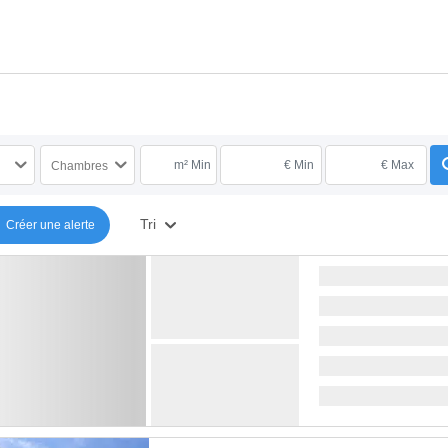
m² Min
€ Min
€ Max
Chambres
Tri
Créer une alerte