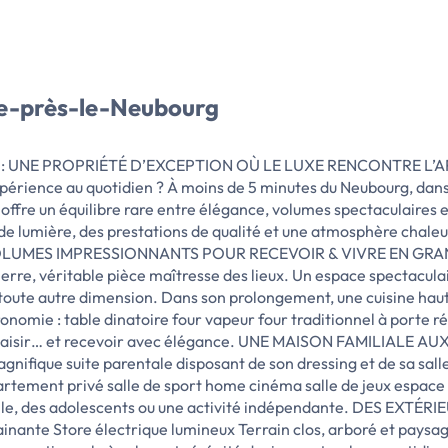
lle-près-le-Neubourg
e : UNE PROPRIÉTÉ D’EXCEPTION OÙ LE LUXE RENCONTRE L’ART D
expérience au quotidien ? À moins de 5 minutes du Neubourg, dan
 offre un équilibre rare entre élégance, volumes spectaculaires
 de lumière, des prestations de qualité et une atmosphère chale
S VOLUMES IMPRESSIONNANTS POUR RECEVOIR & VIVRE EN GRAND
rre, véritable pièce maîtresse des lieux. Un espace spectaculair
 toute autre dimension. Dans son prolongement, une cuisine ha
nomie : table dinatoire four vapeur four traditionnel à porte ré
 plaisir… et recevoir avec élégance. UNE MAISON FAMILIALE A
fique suite parentale disposant de son dressing et de sa salle
partement privé salle de sport home cinéma salle de jeux espace
mille, des adolescents ou une activité indépendante. DES EXTÉR
inante Store électrique lumineux Terrain clos, arboré et paysag