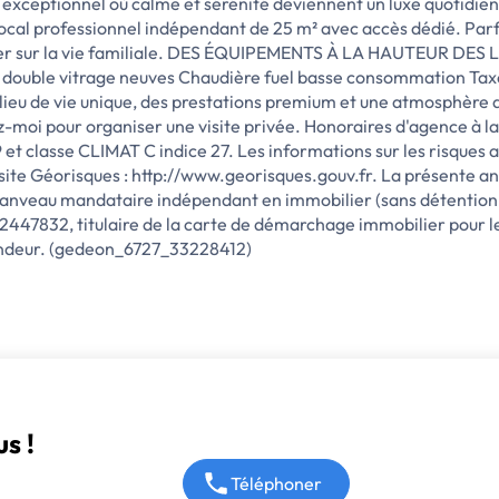
e exceptionnel où calme et sérénité deviennent un luxe quoti
 professionnel indépendant de 25 m² avec accès dédié. Parfait 
iéter sur la vie familiale. DES ÉQUIPEMENTS À LA HAUTEUR DE
 double vitrage neuves Chaudière fuel basse consommation Taxe 
n lieu de vie unique, des prestations premium et une atmosphèr
moi pour organiser une visite privée. Honoraires d'agence à la
 et classe CLIMAT C indice 27. Les informations sur les risques a
e site Géorisques : http://www.georisques.gouv.fr. La présente a
anveau mandataire indépendant en immobilier (sans détention 
47832, titulaire de la carte de démarchage immobilier pour l
endeur. (gedeon_6727_33228412)
s !
Téléphoner