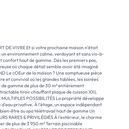
E VIVRE Et si votre prochaine maison n’était
s un environnement calme, verdoyant et sans vis-à-
 et confort haut de gamme. Dès les premiers pas,
ureuse où chaque détail semble avoir été imaginé
 Le cOEur de la maison ? Une somptueuse pièce
e et convivial où les grandes tablées, les soirées
ut de gamme de plus de 30 m² entièrement
tractable tiroir chauffant plaque de cuisson XXL
UX MULTIPLES POSSIBILITÉS La propriété développe
 d’eau privative. À l’étage, un espace indépendant
 bien-être ou spa télétravail haut de gamme Un
IEURS RARES & PRIVILÉGIÉS À l’extérieur, le charme
er de plus de 3 950 m² Terrain piscinable