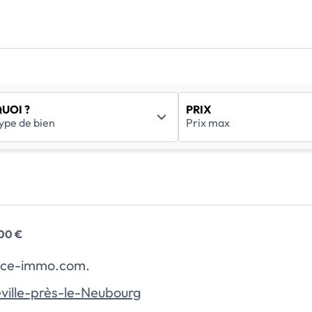
UOI ?
PRIX
200 €
rance-immo.com.
ville-près-le-Neubourg