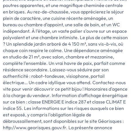
poutres apparentes, et une magnifique cheminée centrale
en briques. Au rez-de-chaussée, vous apprécierez le séjour
plein de caractère, une cuisine récente aménagée, un
bureau ou chambre d’appoint, une salle de bain, et un WC
indépendant. À l’étage, un vaste palier s’ouvre sur un espace
polyvalent et une chambre intimiste. Le plus de cette maison
? Un splendide jardin arboré de 4 150 m², sans vis-à-vis, où
chaque coin respire le calme. Une dépendance aménagée
en studio de 21 m², avec salon, chambre et mezzanine,
complète l’ensemble. Un vrai havre de paix, parfait comme
résidence secondaire. Laissez-vous séduire par son
authenticité : robot-tondeuse, visiophone, portail
électrique… Un cadre idyllique vous attend. Contactez-nous
vite pour venir découvrir ce petit bijou ! Honoraires d'agence
à la charge du vendeur. Information d'affichage énergétique
sur ce bien : classe ENERGIE E indice 287 et classe CLIMAT E
indice 55. Les informations sur les risques auxquels ce bien
est exposé, y compris l'obligation légale de
débroussaillement, sont disponibles sur le site Géorisques :
http://www.georisques.gouv.fr. La présente annonce