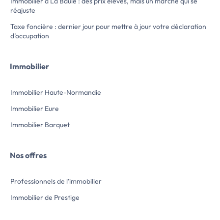
terrasse, bassin et dépendances : atelier,
Immobilier à La Baule : des prix élevés, mais un marché qui se
abri bois, remise, cabane....
réajuste
Les + : Nombreux rangements, travaux
Taxe foncière : dernier jour pour mettre à jour votre déclaration
récents, habitable de plain-pied,
d’occupation
environnement agréable!
Honoraires à la charge du vendeur. Classe
énergie D, Classe climat D Montant moyen
Immobilier
estimé des dépenses annuelles d'énergie
pour un usage standard, établi à partir […]
Voir l’annonce immobilière >>
Immobilier Haute-Normandie
Immobilier Eure
Immobilier Barquet
Nos offres
Professionnels de l'immobilier
Immobilier de Prestige