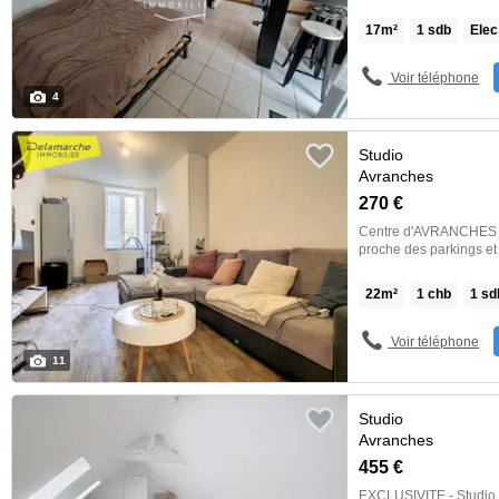
(réfrigérateur, plaque 
Chauffage et chauffe-eau
17
m²
1
sdb
Elec
le 25 août 2026. Loyer
Euros de provision pou
garantie : 644 Euros. 
Voir téléphone
Euros pour état des lieux. Classe én
4
risques auxquels […] V
Studio
Avranches
270 €
Centre d'AVRANCHES d
proche des parkings et
immeuble avec digicode
salle de bain avec W-C. CLASSE ENERGIE : E et CLASSE CLIMAT 
22
m²
1
chb
1
sd
Montant estimé des dép
entre 620euros et 838euros / an,
(radiateur à inertie). 
Voir téléphone
Disponible de suite Loyer : 295 euros par mois dont 25 euros par mois de
11
charges forfaitaires D
locataire : 160euros […
Studio
Avranches
455 €
EXCLUSIVITE - Studio entièrement rén