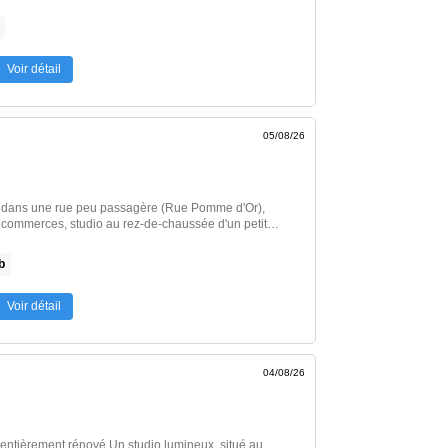
électrique, micro-ondes), salle d'eau avec WC.
 électriques. Eau et électricité individuelles. Libre
 : 334 Euros par mois charges comprises dont 12
r charges - régularisation annuelle. Dépôt de
Honoraires charge locataire : 187 Euros TTC dont 51
Voir détail
ergie : C. Les informations sur les
oir l’annonce immobilière >>
05/08/26
ans une rue peu passagère (Rue Pomme d'Or),
 commerces, studio au rez-de-chaussée d'un petit
 comprenant : une pièce de vie, une cuisine, une
: C
b
enses annuelles d'énergie pour un usage standard :
 au 01/01/2021 Chauffage électrique
Fenêtres PVC double vitrage. Surface habitable : 22 m2
Voir détail
épôt de garantie : 270 euros Honoraires charge
] Voir l’annonce immobilière >>
04/08/26
ové Un studio lumineux, situé au