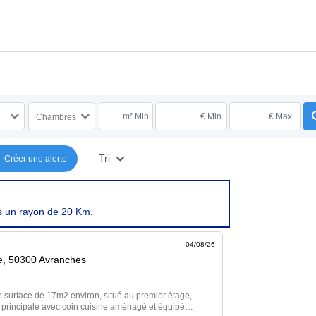
m² Min
€ Min
€ Max
Chambres
Tri
Créer une alerte
s un rayon de 20 Km.
04/08/26
re, 50300 Avranches
 surface de 17m2 environ, situé au premier étage,
principale avec coin cuisine aménagé et équipé