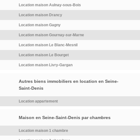
Location maison Aulnay-sous-Bois
directement votre candidature
d'agence.Comment ça marche
pour ce logement ET toutes les
?1/ Vous décrivez votre
Location maison Drancy
locations conformes à votre
location idéale sur
Location maison Gagny
recherche, il suffit de vous
LocService2/ Votre candidature
inscrire sur LocService. Les
est transmise aux propriétaires
Location maison Gournay-sur-Marne
propriétaires vous contactent
concernés3/ Les propriétaires
Location maison Le Blanc-Mesnil
directement et les locations
vous contactent
sont certifiées sans frais
directement.Vous réglez 29,00
Location maison Le Bourget
d'agence.Comment ça marche
€/mois uniquement pendant la
Location maison Livry-Gargan
?1/ Vous décrivez votre
durée de votre recherche. […]
location idéale sur
Voir l’annonce immobilière >>
Autres biens immobiliers en location en Seine-
LocService2/ Votre candidature
Saint-Denis
est transmise aux propriétaires
concernés3/ Les propriétaires
Location appartement
vous contactent
directement.Vous réglez 29,00
€/mois uniquement pendant la
Maison en Seine-Saint-Denis par chambres
durée de votre recherche.
Sans […] Voir l’annonce
Location maison 1 chambre
immobilière >>