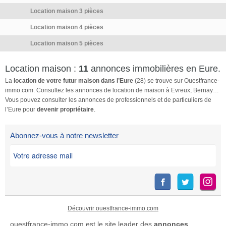
http://www.georisques.gouv.fr.
Location maison 3 pièces
La présente annonce
immobilière a été rédigée sous
Location maison 4 pièces
la responsabilité éditoriale de
Location maison 5 pièces
Mme Juliana Pereira Reis
mandataire indépendant en
immobilier (sans détention de
Location maison :
11
annonces immobilières en Eure.
fonds), agent commercial […]
La
location de votre futur maison dans l’Eure
(28) se trouve sur Ouestfrance-
Voir l’annonce immobilière >>
immo.com. Consultez les annonces de location de maison à Evreux, Bernay…
Vous pouvez consulter les annonces de professionnels et de particuliers de
l’Eure pour
devenir propriétaire
.
Abonnez-vous à notre newsletter
Découvrir ouestfrance-immo.com
ouestfrance-immo.com est le site leader des
annonces