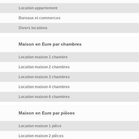
commission.Depuis sa création
d’envoyer votre adresse mail
Location appartement
[…] Voir l’annonce immobilière
afin que je puisse vous
>>
transmettre le dossier de
Bureaux et commerces
candidature. Les frais de l'état
Divers locations
des lieux d'entrée (3,03€ / m²)
seront facturés
indépendamment des
Maison en Eure par chambres
honoraires de location. La
Location maison 1 chambre
présentation d'une pièce
d'identité en cours de validité
Location maison 2 chambres
sera demandée à la visite,
Location maison 3 chambres
conformément à l'article L.
561-5 du Code monétaire et
Location maison 4 chambres
financier. Les informations sur
Location maison 6 chambres
les risques auxquels ce bien
est exposé, y compris
l'obligation légale de
Maison en Eure par pièces
débroussaillement, sont
disponibles sur le site
Location maison 1 pièce
Géorisques :
Location maison 2 pièces