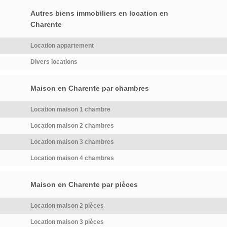
?1/ Vous décrivez votre
démarchage immobilier pour le
location idéale sur
Autres biens immobiliers en location en
compte […] Voir l’annonce
LocService2/ Votre candidature
Charente
immobilière >>
est transmise aux propriétaires
Location appartement
concernés3/ Les propriétaires
vous contactent
Divers locations
directement.Vous réglez 29,00
€/mois uniquement pendant la
Maison en Charente par chambres
durée de votre recherche.
Sans engagement […] Voir
Location maison 1 chambre
l’annonce immobilière >>
Location maison 2 chambres
Location maison 3 chambres
Location maison 4 chambres
Maison en Charente par pièces
Location maison 2 pièces
Location maison 3 pièces