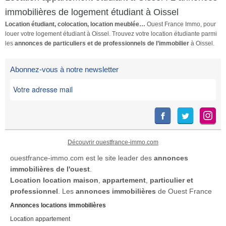
utilise LocService pour
immobilières de logement étudiant à Oissel
sélectionner ses futurs
Location étudiant, colocation, location meublée…
Ouest France Immo, pour
locataires. Pour proposer
louer votre logement étudiant à Oissel. Trouvez votre location étudiante parmi
directement votre candidature
les
annonces de particuliers et de professionnels de l’immobilier
à Oissel.
pour ce logement ET toutes les
locations conformes à votre
Abonnez-vous à notre newsletter
recherche, il suffit de vous
inscrire sur LocService. Les
propriétaires vous contactent
directement et les locations
sont certifiées sans frais
d'agence.Comment ça marche
?1/ Vous décrivez votre
Découvrir ouestfrance-immo.com
location idéale sur
ouestfrance-immo.com est le site leader des
annonces
LocService2/ Votre candidature
immobilières de l'ouest
.
est transmise aux propriétaires
Location
location maison
,
appartement
,
particulier et
concernés3/ Les propriétaires
professionnel
. Les
annonces immobilières
de Ouest France
vous contactent
Annonces locations immobilières
directement.Vous réglez 29,00
Location appartement
€/mois uniquement pendant la