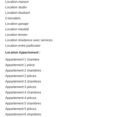
Location maison
durée de votre recherche.
Location studio
Sans engagement - Sans
Location étudiant
commission.Depuis sa création
Colocation
[…] Voir l’annonce immobilière
Location garage
>>
Location meublé
Location terrain
Location résidence avec services
Location entre particulier
Location Appartement :
Appartement 1 chambre
Appartement 1 pièce
Appartement 2 chambres
Appartement 2 pièces
Appartement 3 chambres
Appartement 3 pièces
Appartement 4 chambres
Appartement 4 pièces
Appartement 5 chambres
Appartement 5 pièces
Appartement 6 chambres