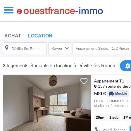
ACHAT
LOCATION
Rayon
Appartement, Studio, T1, 2 Pièces
3
logements étudiants en location
à Déville-lès-Rouen
Appartement T1
137 route de diep
500 €
Meublé
OFFRE COMMERCIAL : -
studio entièrement meu
situé route de dieppe,
avec placard - pièce pr
er
20
m²
1
sdb
1
é
douches avec WC. A pr
commerces. La résiden
loyer : wifi, l'eau chau
Voir téléphone