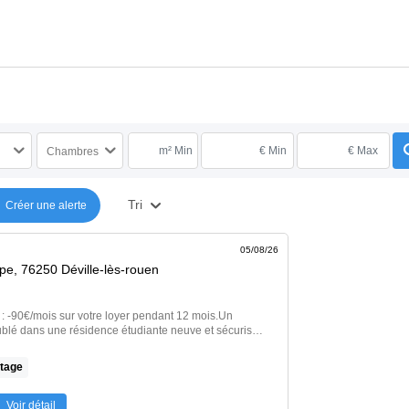
m² Min
€ Min
€ Max
Chambres
Tri
Créer une alerte
05/08/26
pe, 76250 Déville-lès-rouen
90€/mois sur votre loyer pendant 12 mois.Un
blé dans une résidence étudiante neuve et sécurisé,
 à 6min de Mont Saint Aignan comprenant : entrée
incipale - cuisine aménagée et équipée - salle de
tage
oximité des transports en communs et des
ce propose de nombreux services inclut dans le
de, abonnement canal +, laverie, salle de sport, salle
Voir détail