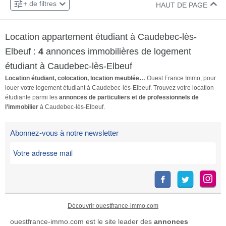
+ de filtres
plaques électriques,
pièces. CONDITIONS
HAUT DE PAGE
réfrigérateur, four à micro-
D'ELIGIBILITE (revenus de 3x
ondes) et d'une salle de bains.
le montant du loyer charges
Location appartement étudiant à Caudebec-lès-
Appartement calme, agréable
comprises avec justificatifs de
et lumineux. Cet appartement
situation sous conditions
Elbeuf :
4
annonces immobilières de logement
est situé au 2ème étage d'un
particulières) ou garantie
étudiant à Caudebec-lès-Elbeuf
petit immeuble équipé de la
VISALE. Contactez […] Voir
Location étudiant, colocation, location meublée…
Ouest France Immo, pour
fibre optique. Consommation
l’annonce immobilière >>
louer votre logement étudiant à Caudebec-lès-Elbeuf. Trouvez votre location
d'eau froide dans les charges.
étudiante parmi les
annonces de particuliers et de professionnels de
CONDITIONS D'ELIGIBILITE
l’immobilier
à Caudebec-lès-Elbeuf.
(étudiants et revenus de 3x le
montant du loyer charges
Abonnez-vous à notre newsletter
comprises avec justificatifs de
[…] Voir l’annonce immobilière
>>
Découvrir ouestfrance-immo.com
ouestfrance-immo.com est le site leader des
annonces