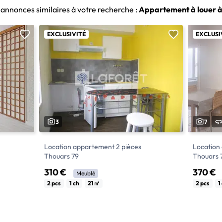
 annonces similaires à votre recherche :
Appartement à louer 
EXCLUSIVITÉ
EXCLUSI
3
7
Location appartement 2 pièces
Location
Thouars 79
Thouars 
310 €
370 €
Meublé
lle
Votre agence Laforet vous accueille
Votre age
2 pcs
1 ch
21㎡
2 pcs
1
edi de 8h
téléphoniquement du lundi au samedi de 8h
téléphone
à 19h sans interruption.
sans inte
Référence Laforêt : 31452
Référenc
ble situé
Situé dans le centre ville de Thouars,
Visite virt