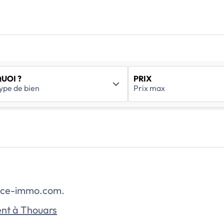
UOI ?
PRIX
rance-immo.com.
nt à Thouars