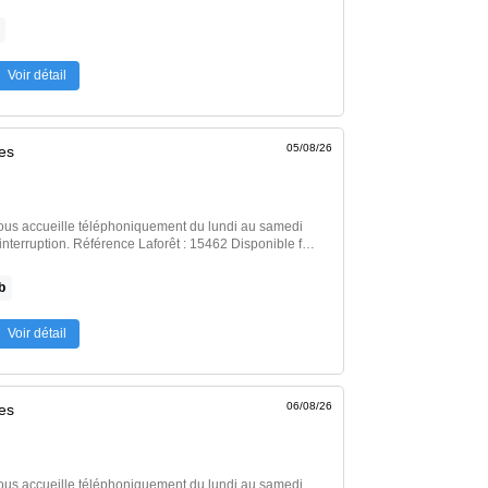
 de vie avec coin cuisine aménagée et équipée
lle d'eau avec wc. Chauffage, eau, et
prises dans le loyer pour un montant de 90euros.
errasse. Contact : Laforêt Nord Deux-
Voir détail
coutant […] Voir l’annonce immobilière >>
05/08/26
es
ous accueille téléphoniquement du lundi au samedi
rêt : 15462 Disponible fin
ine aménagée et équipée (hotte, four, plaque de
b
le), trois chambres, un WC indépendant et une salle
outant / Alexandra […] Voir l’annonce immobilière
Voir détail
06/08/26
es
ous accueille téléphoniquement du lundi au samedi