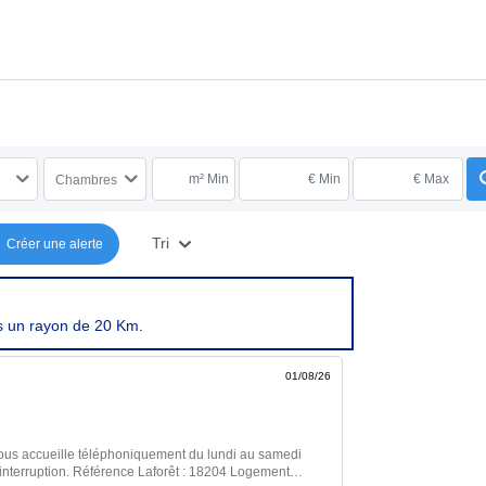
m² Min
€ Min
€ Max
Chambres
Tri
Créer une alerte
s un rayon de 20 Km.
01/08/26
ous accueille téléphoniquement du lundi au samedi
rruption. Référence Laforêt : 18204 Logement