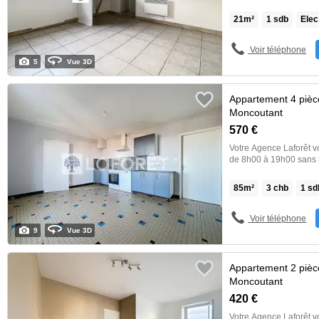
disponible début août. Appartement situé au coeur de Moncoutant
comprenant : une pièce
21
m²
1
sdb
Elec
(plaque de cuisson gaz), une sa
ordures ménagères com
Place de parking à proximité, et une t
Voir téléphone
Sèvres, Agence de Mon
5
Vue 3D
Appartement 4 pièc
Moncoutant
570 €
Votre Agence Laforêt v
de 8h00 à 19h00 sans interruption. Référence Lafo
juin. Appartement situé sur la commune de Moncoutant comprenant, une
pièce à vivre, une cuis
85
m²
3
chb
1
sd
cuisson et lave-vaissel
d'eau. Un balcon et une grande terrasse. Contact : Laforêt Nord Deux-
Sèvres, Agence de Monc
Voir téléphone
>>
9
Vue 3D
Appartement 2 pièc
Moncoutant
420 €
Votre Agence Laforêt v