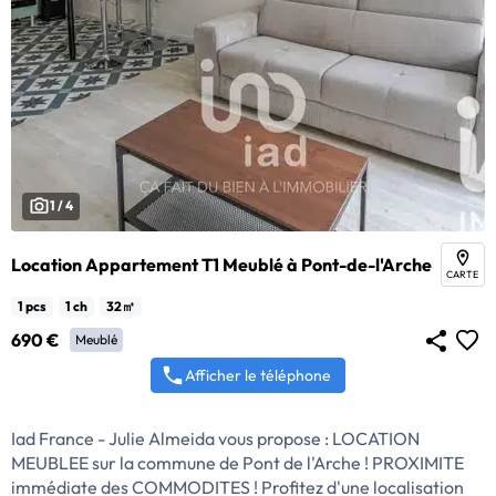
1 / 4
Location Appartement T1 Meublé à Pont-de-l'Arche
CARTE
1 pcs
1 ch
32㎡
690 €
Meublé
Afficher le téléphone
Iad France - Julie Almeida vous propose : LOCATION
MEUBLEE sur la commune de Pont de l'Arche ! PROXIMITE
immédiate des COMMODITES ! Profitez d'une localisation