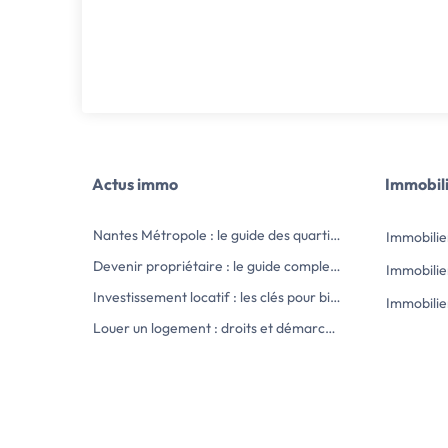
Actus immo
Immobil
Nantes Métropole : le guide des quartiers et communes pour acheter en 2026
Immobili
Devenir propriétaire : le guide complet du primo-accédant
Immobilie
Investissement locatif : les clés pour bien démarrer et optimiser son achat
Immobilier
Louer un logement : droits et démarches du locataire, le guide complet