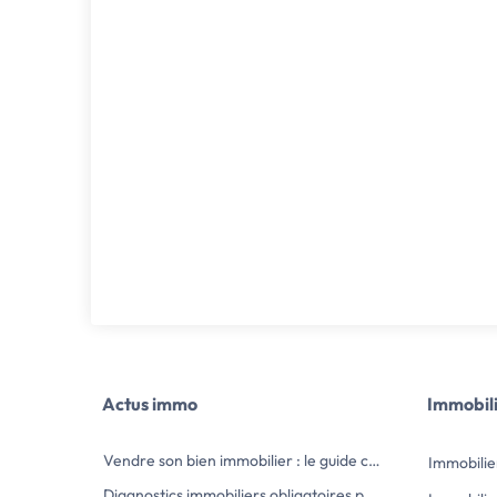
Actus immo
Immobil
Vendre son bien immobilier : le guide complet des démarches et obligations
Immobili
Diagnostics immobiliers obligatoires pour vendre : la liste complète en 2026