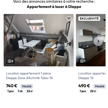
Voici des annonces similaires à votre recherche :
Appartement à louer à Dieppe
EXCLUSIVITÉ
5
7
Location appartement 1 pièce
Location apparteme
Dieppe Zone d'Activité Talou 76
Dieppe 76
740 €
490 €
Meublé
Meublé
Location studio à Dieppe de 22 m². Ce
dieppe centre ville 
1 pcs
1 ch
22㎡
1 pcs
22㎡
studio de particulier est à louer meublé
Studio loué meublé
pour un loyer de 740 € disponible
étage offrant : Entr
immédiatementCe logement est réservé
cuisine, salle d'eau