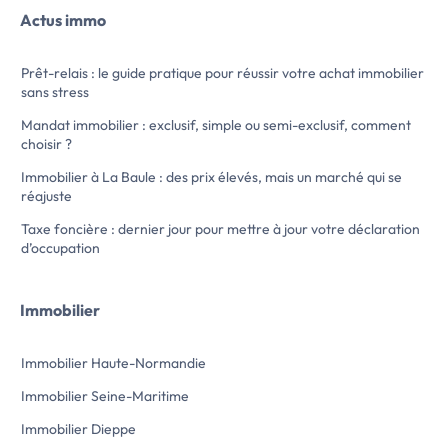
aux étudiants.
euros et 20 euros d
Actus immo
Avantages du logement :
minuterie - régular
- Cuisine équipée
de garantie : 940 e
- Proximité transport
charge du locataire
Prêt-relais : le guide pratique pour réussir votre achat immobilier
- Proximité commerce
(dont 66.05 euros d'
sans stress
Ce propriétaire utilise LocService pour
LE 24/08
sélectionner ses futurs locataires. Pour
Cet appartement me
Mandat immobilier : exclusif, simple ou semi-exclusif, comment
proposer directement votre candidature
proposé par l'agence i
choisir ?
pour ce logement ET toutes les locations
immobilier à dieppe […] Voir l’annonc
conformes à votre recherche, il suffit de
immobilière >>
Immobilier à La Baule : des prix élevés, mais un marché qui se
vous inscrire sur LocService. Les
réajuste
propriétaires vous contactent directement
Taxe foncière : dernier jour pour mettre à jour votre déclaration
et les locations sont certifiées sans frais
d’occupation
d'agence.
Comment ça marche ?
1/ Vous décrivez votre location idéale sur
Immobilier
LocService
2/ Votre candidature est transmise aux
propriétaires concernés
Immobilier Haute-Normandie
3/ Les propriétaires vous contactent
directement.
Immobilier Seine-Maritime
Vous réglez 29,00 €/mois uniquement
pendant la durée […] Voir l’annonce
Immobilier Dieppe
immobilière >>