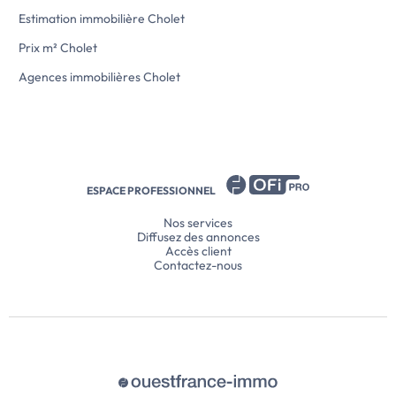
d'honoraires à l'adresse suivante :
Estimation immobilière Cholet
Montant […] Voir l’annonce immobilière >>
Prix m² Cholet
Agences immobilières Cholet
ESPACE PROFESSIONNEL
Nos services
Diffusez des annonces
Accès client
Contactez-nous