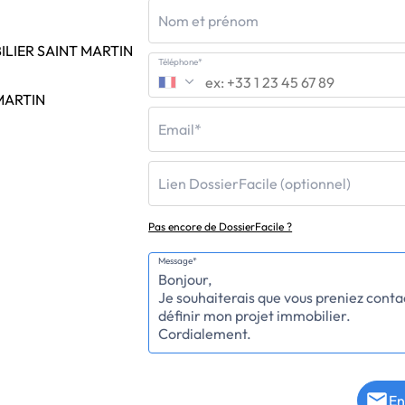
Nom et prénom
LIER SAINT MARTIN
Téléphone*
MARTIN
Email*
Lien DossierFacile (optionnel)
Pas encore de DossierFacile ?
Message*
En