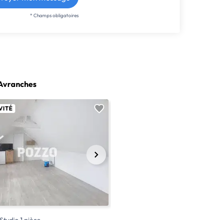
* Champs obligatoires
 Avranches
VITÉ
EXCLUSIVITÉ
4