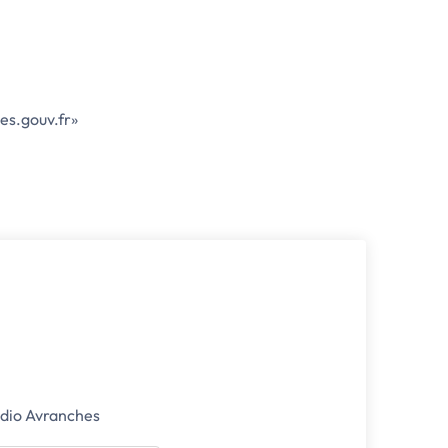
ues.gouv.fr»
udio Avranches