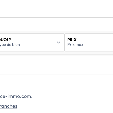
UOI ?
PRIX
rance-immo.com.
vranches