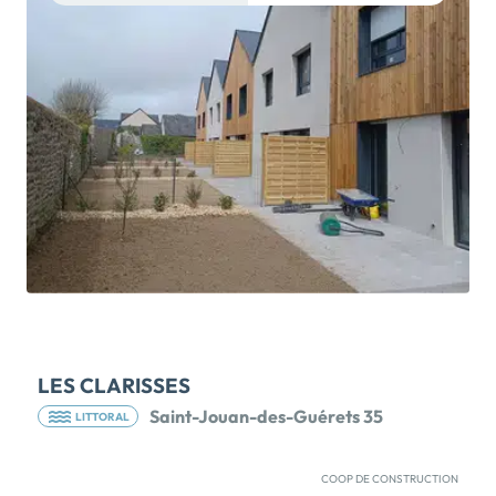
de 16 logements, conjugue intimité et proximité.Nos
logements de Type 3 offrent des volumes généreux
avec une surface minimale de 70 m². La plupart de
ces appartements bénéficient de pièces de vie
spacieuses d'au moins 30 m², de chambres allant de
10 à 12 m², ainsi que de nombreux espaces de
rangements (buanderie, placards…)Chaque
appartement dispose d'une place de stationnement
sécurisée en sous-sol.La résidence bénéficie
également d'un grand local vélo / poussette, et de
boites […] Voir le programme immobilier neuf >>
LES CLARISSES
Saint-Jouan-des-Guérets 35
LITTORAL
COOP DE CONSTRUCTION