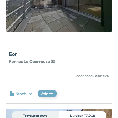
Eor
Rennes La Courrouze 35
COOP DE CONSTRUCTION
NOUVEAU PRIX – GRAND APPARTEMENT T3 NEUF
ET VISITABLE SUR RDVProfitez des avantages du
neuf, et d'une disponibilité immédiate !PTZ POSSIBLE
Brochure
Voir
POUR HABITER - ELIGIBLE AU DISPOSITIF
JEANBRUN (idéal investisseurs)Située à proximité
immédiate de la rue de Nantes et de ses commerces
et des transports en commun, notre résidence EOR
Travaux en cours
Livraison
T3 2026