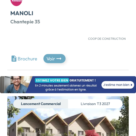
MANOLI
Chantepie 35
COOP DE CONSTRUCTION
CENTRE-VILLE CHANTEPIETRAVAUX EN
COURSPOUR HABITER ou INVESTIR (éligible au
nouveau dispositif JeanBrun)Inscrit dans un quartier
Brochure
Voir
résidentiel et préservé, au cœur de Chantepie,
MANOLI saura répondre à vos besoins en vous offrant
un cadre de vie paisible et agréable. Ce programme
intimiste est situé Avenue de la Grotte, à proximité
immédiate du centre-ville, des commerces, des bus,
et de la future ligne de TramBus.Petit collectif de 13
Lancement Commercial
Livraison
T3 2027
logements avec au RDC des appartements du studio
au T3 avec jardin privatif. Les espaces extérieurs sont
pensés pour favoriser le bien-être et la convivialité
tandis que les logements […] Voir le programme
immobilier neuf >>