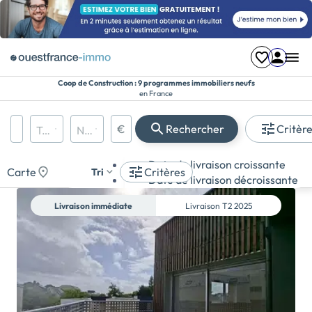
Coop de Construction : 9 programmes immobiliers neufs
en France
€
Rechercher
Critèr
Région, département, ville, CP
Types de biens
Nombre de pièces
Prix maximum
Appartement
Date de livraison croissante
Maison
Carte
Critères
Tri
Date de livraison décroissante
Terrain
Livraison immédiate
Livraison
T2 2025