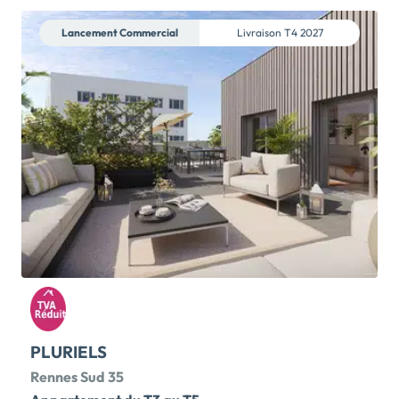
du bourg de Hédé - Bazouges.Les atouts du
programme :• De belles ouvertures,• Des menuiseries
Lancement Commercial
Livraison
T4 2027
en Aluminium,• Des espaces extérieurs privatifs :
loggia, terrasse ou jardin,• Un local vélo sécurisé,• Des
places de stationnements privatives,• Respect de la
réglementation environnementale RE 2020. 23
APPARTEMENTS T2, T3 & T4 AVEC LE DISPOSITIF
PSLA*La location-accession (PSLA), est un dispositif
national qui permet à des ménages de devenir
propriétaires du bien de manière progressive et
sécurisée, avec ou sans apport personnel. La
particularité de la location accession réside dans le
fait que les ménages vont être dans un premier temps
locataires avant de devenir propriétaires du bien.Les
avantages du PSLA :• Une TVA réduite (5,5 % au lieu de
20 […] Voir le programme immobilier neuf >>
PLURIELS
Rennes Sud 35