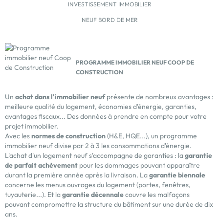
INVESTISSEMENT IMMOBILIER
(garantie de rachat)Le principe du bail réel solidaire
(BRS) est la dissociation du foncier et du bâti qui
NEUF BORD DE MER
permet de diminuer le prix du logement et de
bénéficier d'une TVA à 5,5%.Selon votre profil (primo-
accédant ou propriétaire actuel), et selon vos
revenus, ce dispositif est LA solution pour […] Voir le
PROGRAMME IMMOBILIER NEUF COOP DE
programme immobilier neuf >>
CONSTRUCTION
Un
achat dans l'immobilier neuf
présente de nombreux avantages :
meilleure qualité du logement, économies d'énergie, garanties,
avantages fiscaux... Des données à prendre en compte pour votre
projet immobilier.
Avec les
normes de construction
(H&E, HQE...), un programme
immobilier neuf divise par 2 à 3 les consommations d'énergie.
L'achat d'un logement neuf s'accompagne de garanties : la
garantie
de parfait achèvement
pour les dommages pouvant apparaître
durant la première année après la livraison. La
garantie biennale
concerne les menus ouvrages du logement (portes, fenêtres,
tuyauterie...). Et la
garantie décennale
couvre les malfaçons
pouvant compromettre la structure du bâtiment sur une durée de dix
ans.