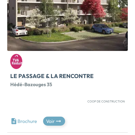
LE PASSAGE & LA RENCONTRE
Hédé-Bazouges 35
COOP DE CONSTRUCTION
LE PASSAGE - UNE RÉSIDENCE INTIME &
CONVIVIALEDEMARRAGE TRAVAUXDécouvrez LE
PASSAGE, une résidence à taille humaine qui propose
Brochure
Voir
charme et modernité, au cœur d'un cadre verdoyant
et authentique, à seulement quelques pas du centre