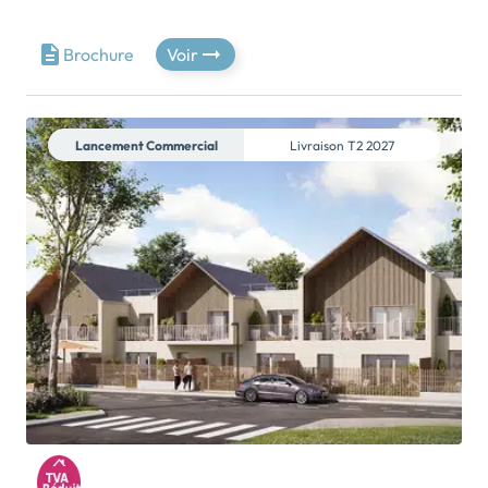
TRAVAUX EN COURS - DERNIERES OPPORTUNITESÀ
10 minutes de Saint-Malo, SAINT JOUAN DES
GUERETS est une commune très commerçante qui
Brochure
Voir
dispose de nombreux magasins et services en centre-
bourg, boulangerie, pharmacie, restaurants, zone
commerciale en sortie de Ville...La résidence « Les
Clarisses » est située en plein centre-ville, et permet
Lancement Commercial
Livraison
T2 2027
aux familles qui veulent vivre au calme, de se créer un
véritable chez-soi tout en étant à proximité des
commerces et infrastructures nécessaires au
quotidien.Elle se compose de 10 maisons et 2
appartements tous orientés Sud ou Sud-Ouest.La
résidence est élégante, avec des maisons
chaleureuses et un parcours piéton arboré. Rythmé
par un jeu de bois, d'ardoise et d'enduit, l'ensemble
restitue une ambiance à la fois contemporaine et
harmonieuse.Chaque […] Voir le programme
immobilier neuf >>