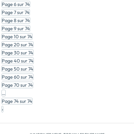
Page 6 sur 74
paisible, fait de dunes préservées, de plages de sable
blanc et de voies cyclables longeant la côte. A 5mn de
Page 7 sur 74
Plouharnel se trouve la ville de Carnac, connue pour
Page 8 sur 74
sa grande plage mais aussi ses Alignements.Côté
Page 9 sur 74
architecture, VILLA MARINE reprend les codes des
Page 10 sur 74
constructions traditionnelles voisines, avec des
enduits aux couleurs naturelles, […] Voir le
Page 20 sur 74
programme immobilier neuf >>
Page 30 sur 74
Page 40 sur 74
Page 50 sur 74
Page 60 sur 74
Page 70 sur 74
…
Page 74 sur 74
›