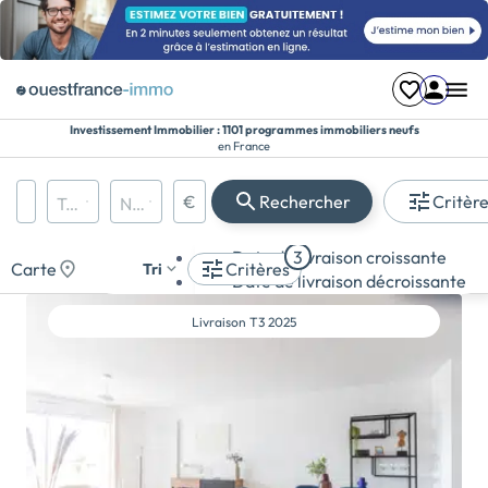
Investissement Immobilier : 1101 programmes immobiliers neufs
en France
Région, département, ville, CP
€
Rechercher
Critèr
Types de biens
Nombre de pièces
Prix maximum
Appartement
Date de livraison croissante
3
Maison
Carte
Critères
Tri
Date de livraison décroissante
Terrain
Livraison
T3 2025