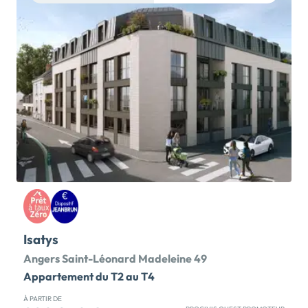
commerces. Cette résidence moderne, avec son
ambiance côtière, est construite autour d'un patio
végétalisé fermé. Les appartements, allant du T2 au
T5, offrent de généreux espaces, une belle luminosité
et une disposition optimisée. Les vastes baies vitrées
ouvrent sur des balcons ou terrasses avec vue sur la
voie verte, le patio, et pour les derniers étages, la
mer et Dinard. Profitez de prestations de qualité,
incluant des meubles de salle de bains sur mesure, des
placards aménagés, des menuiseries en aluminium et
des matériaux nobles et pérennes. Accès sécurisés,
ascenseurs et stationnement en sous-sol. Le
programme est éligible au dispositif ANRU, avec des
avantages fiscaux et des prix attractifs pour certains
appartements en accession maîtrisée (TVA […] Voir le
programme immobilier neuf >>
Isatys
Angers Saint-Léonard Madeleine 49
Appartement du T2 au T4
À PARTIR DE