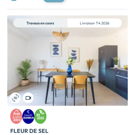
éligibles au PTZ. À proximité immédiate du centre-
ville de Cesson-Sévigné et du métro (ligne B) qui relie
le centre de Rennes en 10 min. La résidence profite
Travaux en cours
Livraison
T4 2026
des atouts du quartier dynamique de Via Silva avec
ses nombreux commerces et services aux alentours :
restaurants, supermarchés, ouverture d'une nouvelle
école à la rentrée 2027 ! Les futurs habitants
pourront également profiter du calme et de la nature
avec le cœur d’îlot de la résidence et les nombreux
parcs et chemins de balades à proximité.
Appartements 3 ou 4 pièces avec espace extérieur
généreux (balcon ou terrasse) qui vient prolonger la
pièce de vie. Profitez de prestations et d'équipements
de qualité pour un confort de vie optimal ! Accès
sécurisés, ascenseurs et stationnement […] Voir le
programme immobilier neuf >>
FLEUR DE SEL