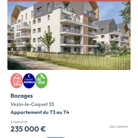
commerces et les terrasses du port sont à vos pieds.
La résidence KERLENN dévoile une architecture
intimiste, pensée pour une insertion harmonieuse
dans ce paysage littoral préservé. Elle propose des
appartements aux volumes généreux, allant de 40 m²
à 128 m², où chaque pièce de vie se prolonge vers
l'extérieur par de larges terrasses, balcons ou jardins
privatifs. Les prestations garantissent un confort
haut de gamme : menuiseries en aluminium,
rangements optimisés et matériaux nobles
sélectionnés pour leur pérennité. L'ensemble dispose
d'accès sécurisés, […] Voir le programme immobilier
neuf >>
Bocages
Vezin-le-Coquet 35
Appartement du T3 au T4
À PARTIR DE
235 000 €
BATI ARMOR
Dernières disponibilités : appartements T3 et T4.