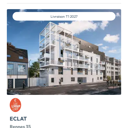
présente son nouveau programme immobilier
IROIZ.A deux pas de l'Océan Atlantique et quelques
minutes des plages de Morgat, Porzic, Postolonnec et
Livraison
T1 2027
de l'Aber, succombez au charme d'une côte naturelle
et préservée. Située à seulement 250 mètres du
centre-ville avec ses commerces et services, IROIZ
offre un cadre de vie agréable, proche de toutes
commodités, propices aux balades ainsi qu'aux
activités nautiques et culturelles.La résidence
s'articule autour de 2 bâtiments avec un cœur d'îlot
végétalisé et propose des appartements du 2 au 4
pièces, aux prestations soignées avec une diversité
d'espaces de […] Voir le programme immobilier neuf
>>
ECLAT
Rennes 35