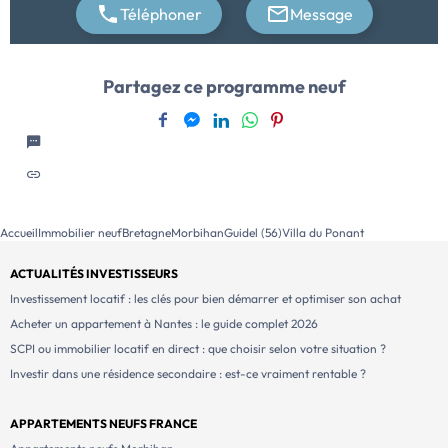
paysages exceptionnels, tout en bénéficiant d'un
Téléphoner
Message
logement moderne et écologique. Si vous souhaitez […]
Voir le programme immobilier neuf >>
Partagez ce programme neuf
Accueil
Immobilier neuf
Bretagne
Morbihan
Guidel (56)
Villa du Ponant
ACTUALITÉS INVESTISSEURS
Investissement locatif : les clés pour bien démarrer et optimiser son achat
Acheter un appartement à Nantes : le guide complet 2026
SCPI ou immobilier locatif en direct : que choisir selon votre situation ?
Investir dans une résidence secondaire : est-ce vraiment rentable ?
APPARTEMENTS NEUFS FRANCE