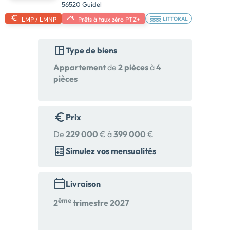
56520 Guidel
LMP / LMNP
Prêts à taux zéro PTZ+
LITTORAL
Type de biens
Appartement
de
2 pièces
à
4
pièces
Prix
De
229 000
€ à
399 000
€
Simulez vos mensualités
Livraison
ème
2
trimestre 2027