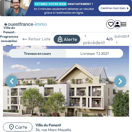
Villa du
Ponant :
suivant
Programme
Alerte
Retour
Liste
4/
6
immobilier
précédent
neuf
à Guidel
Travaux en cours
Livraison
T2 2027
Villa du Ponant
Carte
34, rue Marc Mouello