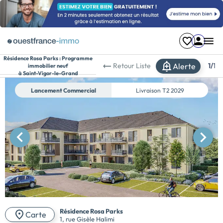
Résidence Rosa Parks :
Programme
Alerte
Retour
Liste
1/
1
immobilier neuf
à Saint-Vigor-le-Grand
Lancement Commercial
Livraison
T2 2029
Résidence Rosa Parks
Carte
1, rue Gisèle Halimi