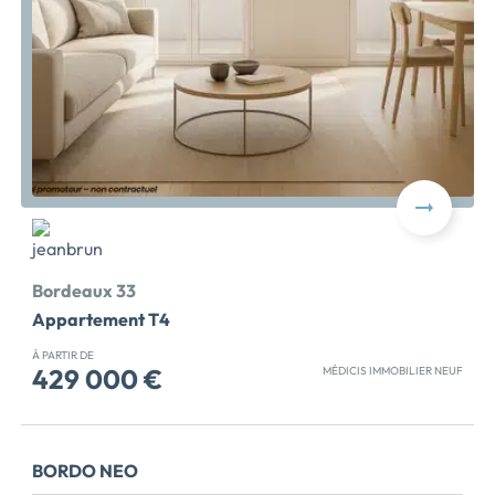
investissement locatif, tous dotés d'espaces
extérieurs. Le projet développe un agréable cœur
d’îlot paysager propice à la convivialité et la détente :
tables de pique-nique, […] Voir le programme
immobilier neuf >>
Bordeaux 33
Appartement T4
À PARTIR DE
429 000 €
MÉDICIS IMMOBILIER NEUF
Le programme neuf, situé dans la ville de Bordeaux
dans le quartier Euratlantique Saint Jean Belcier,
propose 23 logements neufs (du 2 au 5 pièces). Les lots
BORDO NEO
sont de type appartement, livrés au 1er trimestre 2023