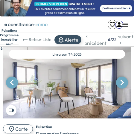
Pulsation :
Programme
suivant
Alerte
Retour
Liste
6/
23
immobilier
précédent
neuf
à Bordeaux
Livraison
T4 2026
Pulsation
Carte
Demander l'adresse