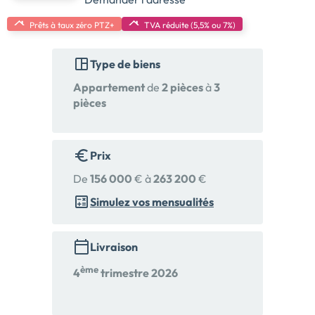
Prêts à taux zéro PTZ+
TVA réduite (5,5% ou 7%)
Type de biens
Appartement
de
2 pièces
à
3
pièces
Prix
De
156 000
€ à
263 200
€
Simulez vos mensualités
Livraison
ème
4
trimestre 2026