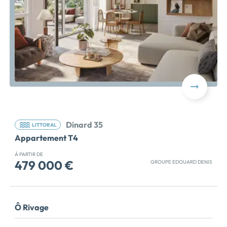
Dinard 35
LITTORAL
Appartement T4
À PARTIR DE
479 000 €
GROUPE EDOUARD DENIS
DERNIERE OPPORTUNITE - APPARTEMENT NEUF 4
PIECES - TRAVAUX EN COURS Découvrez 'Lady',
résidence intimiste de seulement 11 appartements,
Ô Rivage
idéalement installée sur la côte d'Émeraude, à
quelques minutes à pied du centre-ville de Dinard et de