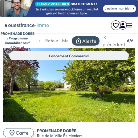
PROMENADE DORÉE
:
Programme
Alerte
Retour
Liste
6/
6
immobilier neuf
précédent
à Dinard
Lancement Commercial
PROMENADE DORÉE
Carte
Rue de la Ville És Meniers