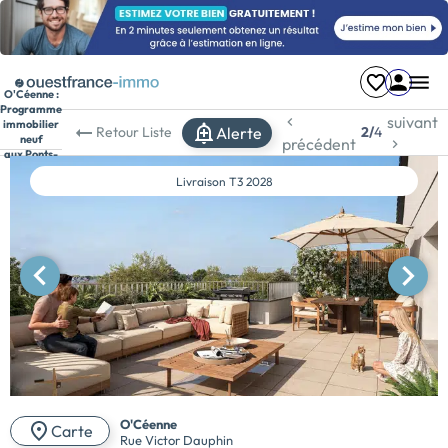
O'Céenne :
Programme
suivant
immobilier
Alerte
Retour
Liste
2/
4
neuf
précédent
aux Ponts-
de-Cé
Livraison
T3 2028
O'Céenne
Carte
Rue Victor Dauphin