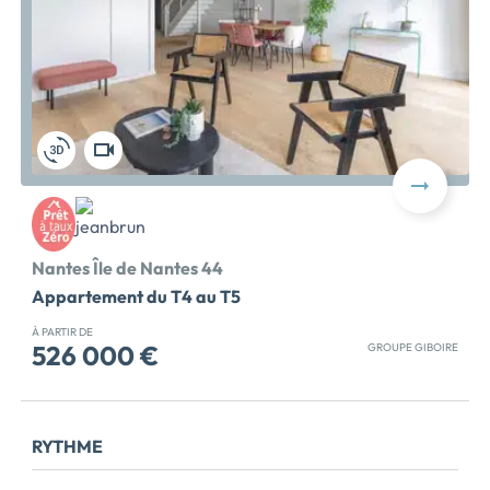
Voir le programme immobilier neuf >>
Nantes Île de Nantes 44
Appartement du T4 au T5
À PARTIR DE
526 000 €
GROUPE GIBOIRE
NOUVEAUX PRIX ! Sur l'île de Nantes, à moins de
10min en vélo du centre-ville, et à proximité de tous les
commerces et restaurants du Boulevard de la Prairie
RYTHME
au Duc, du marché de la Petite Hollande, des lieux
culturels (Stéréolux, Les Nefs), des écoles supérieures,