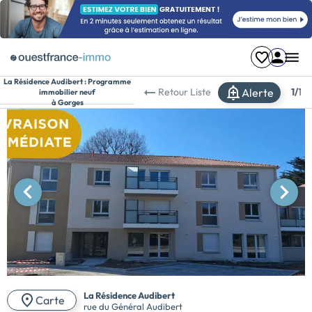
La Résidence Audibert :
Programme
Alerte
Retour
Liste
1/
1
immobilier neuf
à Gorges
La Résidence Audibert
Carte
rue du Général Audibert