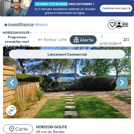
HORIZON GOLFE :
Programme
Alerte
Retour
Liste
2/
2
immobilier neuf
précédent
à Larmor-Baden
Lancement Commercial
HORIZON GOLFE
Carte
28 rue de Berder