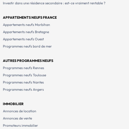
Investir dans une résidence secondaire : est-ce vraiment rentable ?
(selon logement) Performance énergétique : ✔
Conforme à la réglementation RE2025 ✔ Certification
NF Habitat ✔ Confort thermique et économies
APPARTEMENTS NEUFS FRANCE
d’énergie Aides : ✔ Éligible au dispositif Jeanbrun -
Appartements neufs Morbihan
Statut bailleur social ✔ Éligible au Prêt à Taux Zéro
Appartements neufs Bretagne
(PTZ) ✔ Frais de notaires réduits Résidence principale,
Appartements neufs Ouest
secondaire ou investissement, Lili-May représente une
Programmes neufs bord de mer
opportunité rare au cœur du littoral […] Voir le
programme immobilier neuf >>
AUTRES PROGRAMMES NEUFS
Programmes neufs Rennes
Programmes neufs Toulouse
Programmes neufs Nantes
Programmes neufs Angers
IMMOBILIER
Annonces de location
Annonces de vente
Promoteurs immobilier