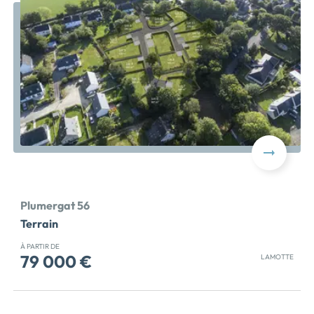
Plumergat 56
Terrain
À PARTIR DE
79 000 €
LAMOTTE
[ - TERRAIN À BÂTIR - ] à Plumergat UNE COMMUNE
RECHERCHÉE ENTRE VANNES, AURAY ET GRAND-
CHAMP : À Plumergat, dans le Morbihan, découvrez