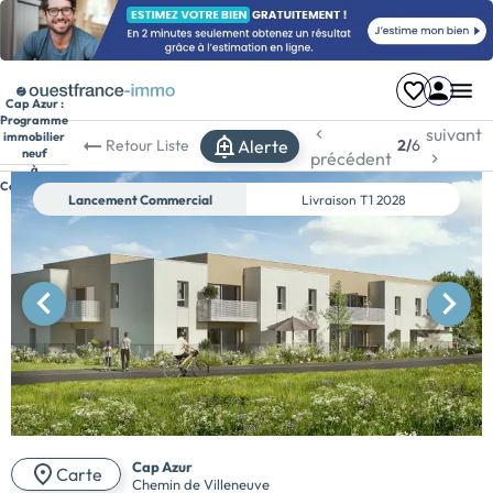
Cap Azur :
Programme
suivant
immobilier
Alerte
Retour
Liste
2/
6
neuf
précédent
à
Concarneau
Lancement Commercial
Livraison
T1 2028
Cap Azur
Carte
Chemin de Villeneuve