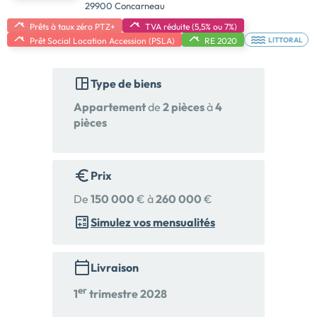
29900 Concarneau
Prêts à taux zéro PTZ+
TVA réduite (5,5% ou 7%)
Prêt Social Location Accession (PSLA)
RE 2020
LITTORAL
Type de biens
Appartement
de
2 pièces
à
4
pièces
Prix
De
150 000
€ à
260 000
€
Simulez vos mensualités
Livraison
er
1
trimestre 2028