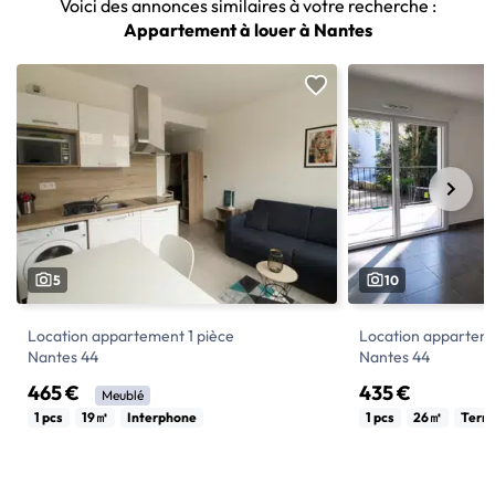
Voici des annonces similaires à votre recherche :
Appartement à louer à Nantes
5
10
Location appartement 1 pièce
Location apparteme
Nantes 44
Nantes 44
465 €
435 €
Meublé
NANTES- QUARTIER BELLAMY. A
NANTES - QUARTIER BELLAMY, dans une
1 pcs
19㎡
Interphone
1 pcs
26㎡
Terr
proximité des transports, des commerces
résidence récente,
et des bords de l'Erdre, dans une résidence
comprenant une ent
récente. Studio meublé comprenant une
donnant sur une ter