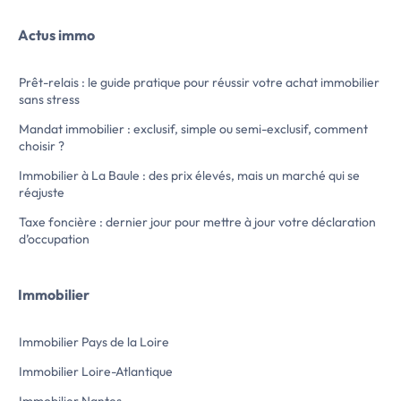
entrée, une pièce de vie, une cuisine
l'arrière avec vue s
ouverte aménagée équipée (hotte,
cuisine ouvert amén
Actus immo
plaques, micro-ondes, machine à laver),
combiné plaques ind
une salle d'eau avec wc. « Les informations
frigo top, une salle
sur les risques auxquels ce […] Voir
Conditions de resso
Prêt-relais : le guide pratique pour réussir votre achat immobilier
l’annonce immobilière >>
informations sur les risqu
sans stress
l’annonce immobili
Mandat immobilier : exclusif, simple ou semi-exclusif, comment
choisir ?
Immobilier à La Baule : des prix élevés, mais un marché qui se
réajuste
Taxe foncière : dernier jour pour mettre à jour votre déclaration
d’occupation
Immobilier
Immobilier Pays de la Loire
Immobilier Loire-Atlantique